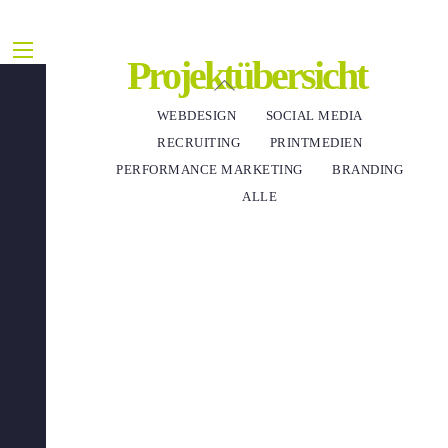
Projektübersicht
Menu
Skip
Back
to
To
WEBDESIGN
SOCIAL MEDIA
content
Top
RECRUITING
PRINTMEDIEN
PERFORMANCE MARKETING
BRANDING
ALLE